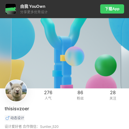
由我 YouOwn
下载App
分享更多优秀设计
276
86
28
人气
粉丝
关注
thisisvzoer
动态设计
设计爱好者 合作微信：Sunlier_520