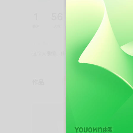
1
56
5
关注
人气
粉丝
个人简介
这个人很懒，什么都没写
作品
闪作
收集