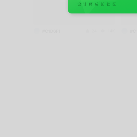
#C1D6F1
24
1.4K
#C