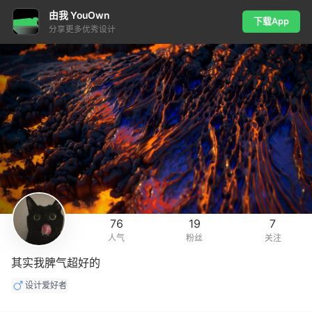
由我 YouOwn
下载App
分享更多优秀设计
76
19
7
人气
粉丝
关注
其实我脾气超好的
设计爱好者