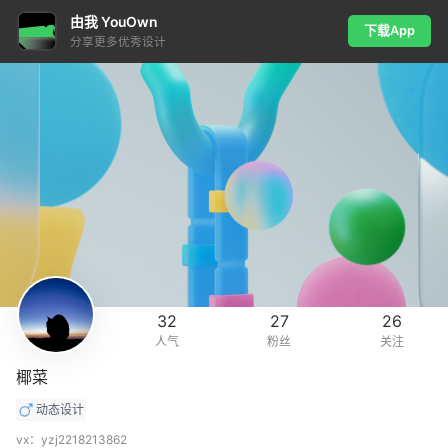
由我 YouOwn
下载App
分享更多优秀设计
32
27
26
人气
粉丝
关注
椰菜
动态设计
vx：yzj2218213862