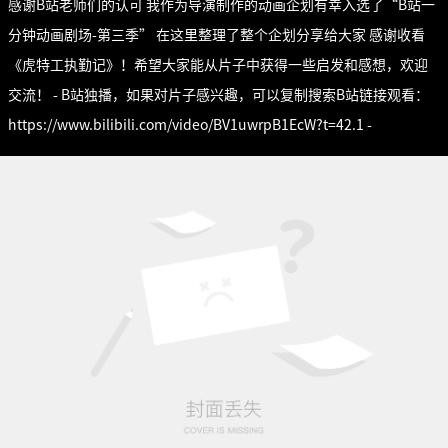
感谢B站老师们的认可 我作为导演制作的动画企划有幸入选了“B站一
分钟动画剧场-第三季” 在这里整理了整个企划分享给大家 感谢收看
《虎特工执勤记》！希望大家能从片子中获得一些启发和感想，欢迎
交流！ - B站独播，如果对片子感兴趣，可以复制搜索B站链接观看：
https://www.bilibili.com/video/BV1uwrpB1EcW?t=42.1 -